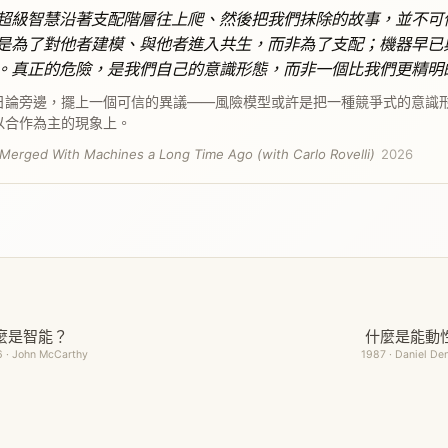
超級智慧沿著支配階層往上爬、然後把我們抹除的故事，並不可
是為了對他者建模、與他者進入共生，而非為了支配；機器早已
。真正的危險，是我們自己的意識形態，而非一個比我們更精明
日論旁邊，擺上一個可信的異議——風險模型或許是把一種競爭式的意識
以合作為主的現象上。
Merged With Machines a Long Time Ago (with Carlo Rovelli)
2026
麼是智能？
什麼是能動
 · John McCarthy
1987 · Daniel De