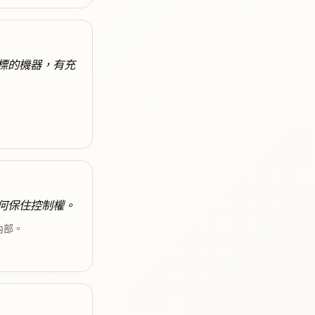
標的機器，有充
何保住控制權。
內部。