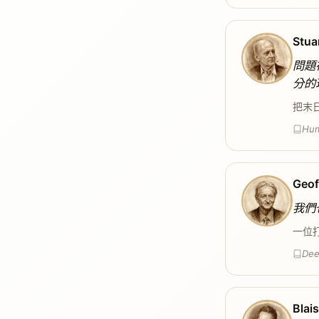
Stua
問題
分的
把末
Hum
Geof
我們
一位
Dee
Blai