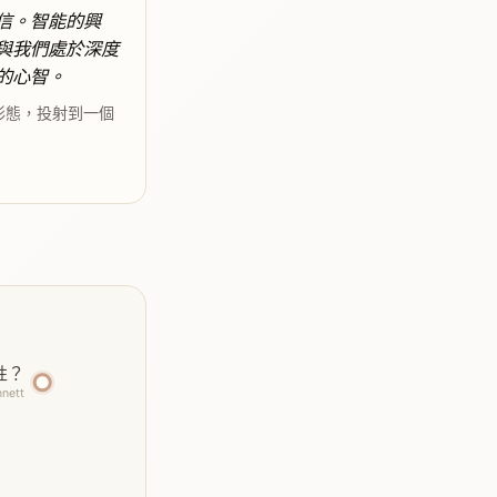
信。智能的興
與我們處於深度
的心智。
形態，投射到一個
性？
nnett