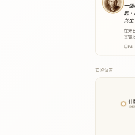
一個
起，
共生
在末
其實
We 
它的位置
什
1956