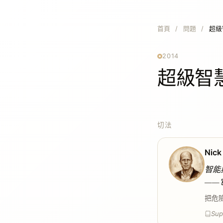
首頁
/
問題
/
超級
2014
超級智
切法
Nick
智能
——
把危
Sup