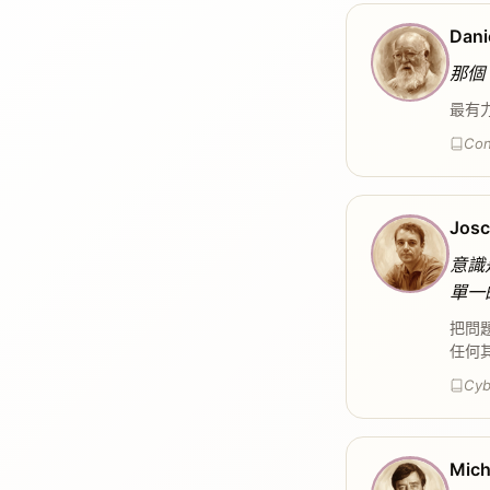
Dani
那個
最有
Con
Josc
意識
單一
把問
任何
Cyb
Mich