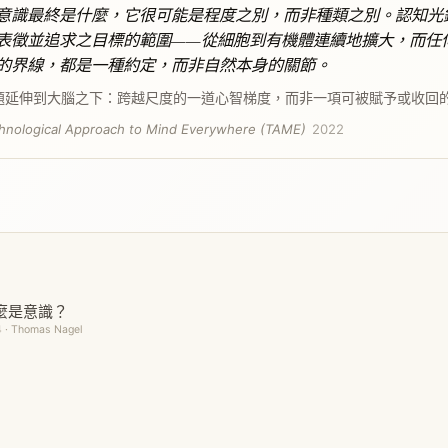
意識最終是什麼，它很可能是程度之別，而非種類之別。認知光
表徵並追求之目標的範圍——從細胞到有機體連續地擴大，而任
的界線，都是一種約定，而非自然本身的關節。
題延伸到大腦之下：跨越尺度的一道心智梯度，而非一項可被賦予或收回
hnological Approach to Mind Everywhere (TAME)
2022
麼是意識？
4 · Thomas Nagel