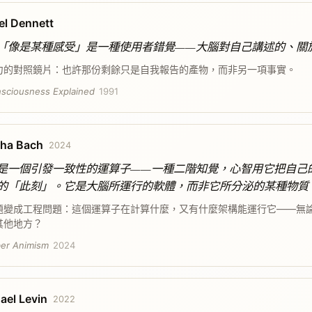
el Dennett
「像是某種感受」是一種使用者錯覺——大腦對自己講述的、關
力的對照鏡片：也許那份剩餘只是自我報告的產物，而非另一項事實。
sciousness Explained
1991
ha Bach
2024
是一個引發一致性的運算子——一種二階知覺，心智用它把自己
的「此刻」。它是大腦所運行的軟體，而非它所分泌的某種物質
題變成工程問題：這個運算子在計算什麼，又有什麼架構能運行它——無
其他地方？
er Animism
2024
ael Levin
2022