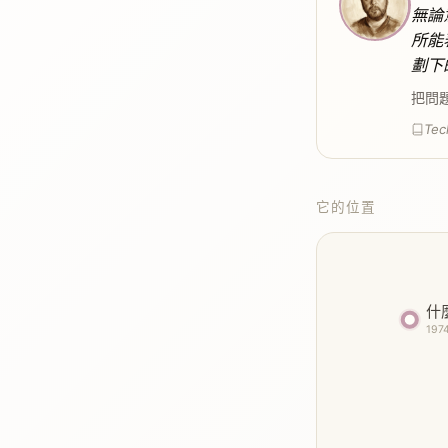
無論
所能
劃下
把問
Tec
它的位置
什
197