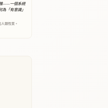
錐——一個系統
何為「有意識」
的人類性質。