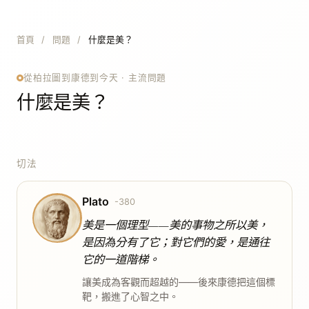
首頁
/
問題
/
什麼是美？
從柏拉圖到康德到今天 · 主流問題
什麼是美？
切法
Plato
-380
美是一個理型——美的事物之所以美，
是因為分有了它；對它們的愛，是通往
它的一道階梯。
讓美成為客觀而超越的——後來康德把這個標
靶，搬進了心智之中。