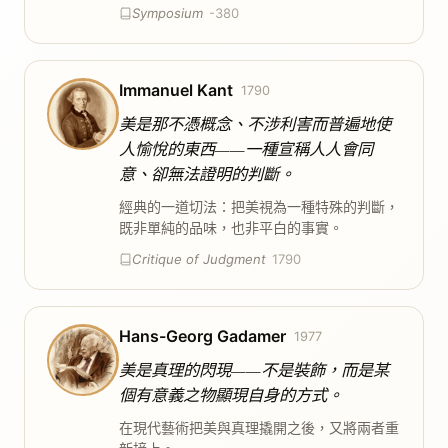
Symposium
-380
Immanuel Kant
1790
美是那不憑概念、不涉利害而普遍地使
人愉悅的東西——一種宣稱人人會同
意、卻無法證明的判斷。
經典的一道切法：把美視為一種特殊的判斷，
既非單純的品味，也非平白的事實。
Critique of Judgment
1790
Hans-Georg Gadamer
1977
美是真理的閃現——不是裝飾，而是某
個有意義之物顯現自身的方式。
在現代藝術把美與真理撬開之後，又將兩者重