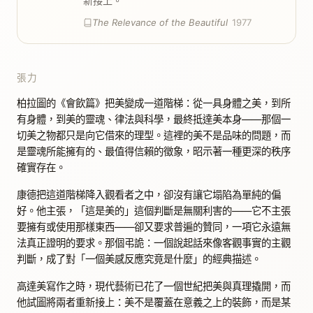
新接上。
The Relevance of the Beautiful
1977
張力
柏拉圖的《會飲篇》把美變成一道階梯：從一具身體之美，到所
有身體，到美的靈魂、律法與科學，最終抵達美本身——那個一
切美之物都只是向它借來的理型。這裡的美不是品味的問題，而
是靈魂所能擁有的、最值得信賴的徵象，昭示著一種更深的秩序
確實存在。
康德把這道階梯降入觀看者之中，卻沒有讓它塌陷為單純的偏
好。他主張，「這是美的」這個判斷是無關利害的——它不主張
要擁有或使用那樣東西——卻又要求普遍的贊同，一項它永遠無
法真正證明的要求。那個弔詭：一個說起話來像客觀事實的主觀
判斷，成了對「一個美感反應究竟是什麼」的經典描述。
高達美寫作之時，現代藝術已花了一個世紀把美與真理撬開，而
他試圖將兩者重新接上：美不是覆蓋在意義之上的裝飾，而是某