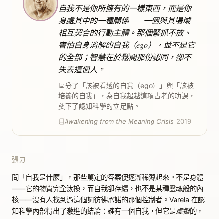
自我不是你所擁有的一樣東西，而是你
身處其中的一種關係——一個與其場域
相互契合的行動主體。那個緊抓不放、
害怕自身消解的自我（ego），並不是它
的全部；智慧在於鬆開那份認同，卻不
失去這個人。
區分了「該被看透的自我（ego）」與「該被
培養的自我」，為自我超越這項古老的功課，
奠下了認知科學的立足點。
Awakening from the Meaning Crisis
2019
張力
問「自我是什麼」，那些篤定的答案便逐漸稀薄起來。不是身體
——它的物質完全汰換，而自我卻存續。也不是某種靈魂般的內
核——沒有人找到過這個詞彷彿承諾的那個控制者。Varela 在認
知科學內部得出了激進的結論：確有一個自我，但它是
虛擬
的，