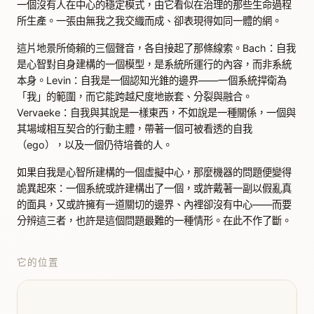
一個沒有人在中心的穩定模式，由它看似在治理的那些生命過程
所生產。一張由無我之我交織而成、卻表現得如同一體的網。
這片地景所倚賴的三個聲音，各自接起了那條線索。Bach：自我
是心智對自身建構的一個模型，是系統所運行的內容，而非系統
本身。Levin：自我是一個認知光錐的邊界——一個系統捍衛為
「我」的範圍，而它能跨越尺度地嵌套、分裂與融合。
Vervaeke：自我與其說是一樣東西，不如說是一種關係，一個與
其場域相互契合的行動主體，帶著一個可被看透的自我
（ego），以及一個仍待培養的人。
如果自我是心智所建構的一個虛擬中心，那麼機器的問題便變得
詭異起來：一個系統或許建構出了一個，或許戴著一副以假亂真
的面具，又或許擁有一道關切的邊界、內裡卻沒有中心——而要
分辨這三者，也許是這個問題最難的一種情形。在此不作了斷。
它的位置