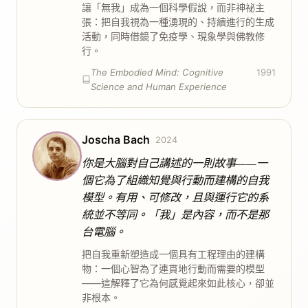
讓「無我」成為一個科學假說，而非神祕主
張：把自我視為一種湧現的、持續進行的生成
活動，同時借鏡了免疫學、現象學與佛教修
行。
The Embodied Mind: Cognitive
1991
Science and Human Experience
Joscha Bach
2024
你是大腦對自己講述的一則故事——一
個它為了組織知覺與行動而建構的自我
模型。有用、可修改，且與運行它的系
統並不等同。「我」是內容，而不是那
台電腦。
把自我重新塑造成一個具有工程理由的建構
物：一個心智為了連貫地行動而需要的模型
——這解釋了它為何感覺起來如此核心，卻並
非根本。