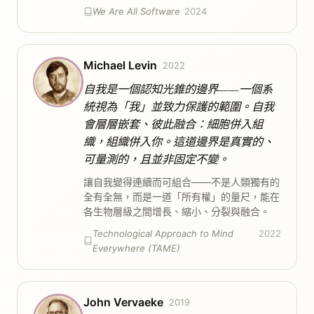
We Are All Software
2024
Michael Levin
2022
自我是一個認知光錐的邊界——一個系
統視為「我」並致力保護的範圍。自我
會層層嵌套、彼此融合：細胞併入組
織，組織併入你。這道邊界是真實的、
可量測的，且並非固定不變。
讓自我變得連續而可組合——不是人類獨有的
全有全無，而是一道「所有權」的量尺，能在
各生物層級之間增長、縮小、分裂與融合。
Technological Approach to Mind
2022
Everywhere (TAME)
John Vervaeke
2019